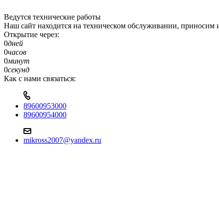
Ведутся технические работы
Наш сайт находится на техническом обслуживании, приносим и
Открытие через:
0
дней
0
часов
0
минут
0
секунд
Как с нами связаться:
89600953000
89600954000
mikross2007@yandex.ru